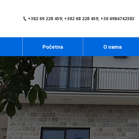
+382 69 228 459; +382 68 228 459; +30 6984742383
Početna
O nama