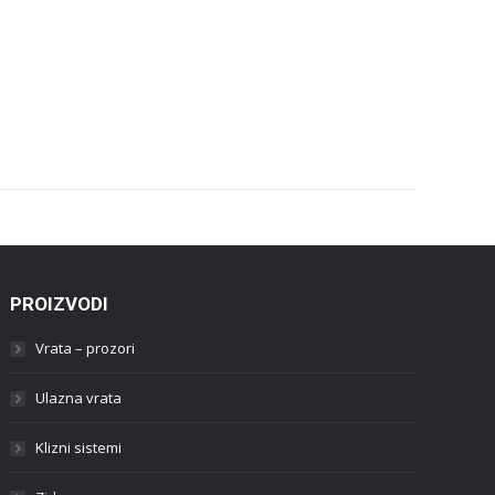
PROIZVODI
Vrata – prozori
Ulazna vrata
Klizni sistemi