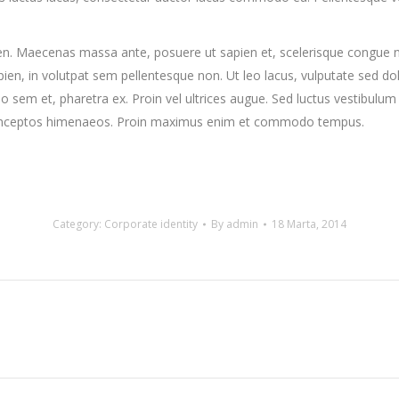
en. Maecenas massa ante, posuere ut sapien et, scelerisque congue nis
pien, in volutpat sem pellentesque non. Ut leo lacus, vulputate sed do
sem et, pharetra ex. Proin vel ultrices augue. Sed luctus vestibulum 
per inceptos himenaeos. Proin maximus enim et commodo tempus.
Category:
Corporate identity
By
admin
18 Marta, 2014
Next
project: