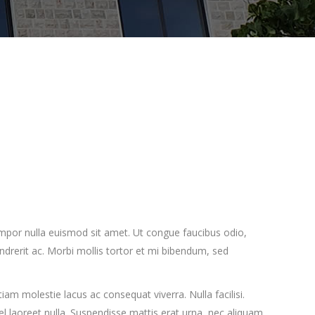
tempor nulla euismod sit amet. Ut congue faucibus odio,
endrerit ac. Morbi mollis tortor et mi bibendum, sed
am molestie lacus ac consequat viverra. Nulla facilisi.
l laoreet nulla. Suspendisse mattis erat urna, nec aliquam