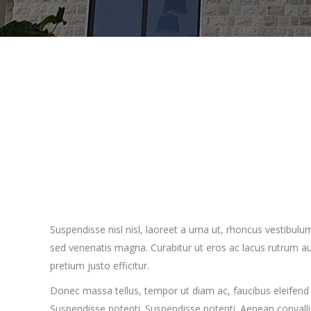
Suspendisse nisl nisl, laoreet a urna ut, rhoncus vestibul
sed venenatis magna. Curabitur ut eros ac lacus rutrum auct
pretium justo efficitur.
Donec massa tellus, tempor ut diam ac, faucibus eleifend s
Suspendisse potenti. Suspendisse potenti. Aenean convalli