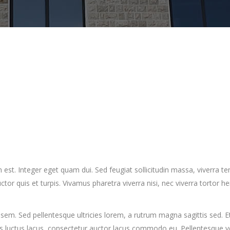
um est. Integer eget quam dui. Sed feugiat sollicitudin massa, viverra 
or quis et turpis. Vivamus pharetra viverra nisi, nec viverra tortor h
em. Sed pellentesque ultricies lorem, a rutrum magna sagittis sed. Eti
s luctus lacus, consectetur auctor lacus commodo eu. Pellentesque ve