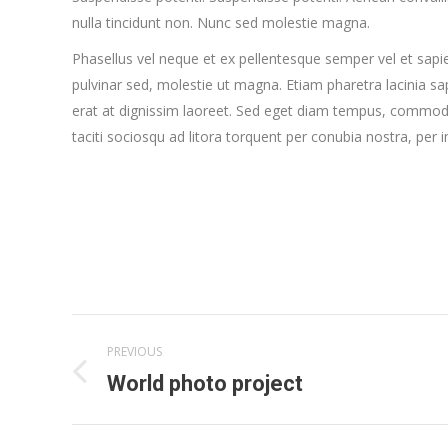
nulla tincidunt non. Nunc sed molestie magna.
Phasellus vel neque et ex pellentesque semper vel et sapi
pulvinar sed, molestie ut magna. Etiam pharetra lacinia sa
erat at dignissim laoreet. Sed eget diam tempus, commodo 
taciti sociosqu ad litora torquent per conubia nostra, 
Project
PREVIOUS
navigation
World photo project
Previous
project: