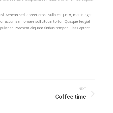
l. Aenean sed laoreet eros. Nulla est justo, mattis eget
lor accumsan, ornare sollicitudin tortor. Quisque feugiat
pulvinar. Praesent aliquam finibus tempor. Class aptent
NEXT
Coffee time