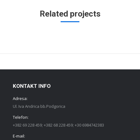
Related projects
KONTAKT INFO
Adresa:
Ul. Iva Andrica bb.Podgorica
Telefon:
+382 69 228 459; +382 68 228 459; +30 6984742383
E-mail: