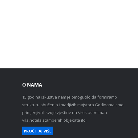
O NAMA
15 godina iskustva nam je omogućilo da formiramo
strukturu obučenih i marljivih majstora.Godinama smo
primjenjivali svoje vještine na širok asortiman
vila,hotela,stambenih objekata itd.
PROČITAJ VIŠE