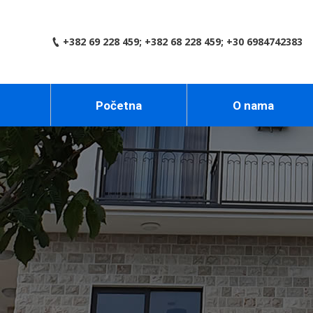
+382 69 228 459; +382 68 228 459; +30 6984742383
Početna
O nama