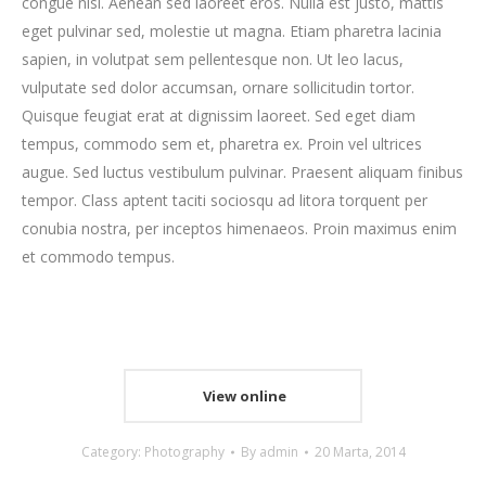
congue nisl. Aenean sed laoreet eros. Nulla est justo, mattis
eget pulvinar sed, molestie ut magna. Etiam pharetra lacinia
sapien, in volutpat sem pellentesque non. Ut leo lacus,
vulputate sed dolor accumsan, ornare sollicitudin tortor.
Quisque feugiat erat at dignissim laoreet. Sed eget diam
tempus, commodo sem et, pharetra ex. Proin vel ultrices
augue. Sed luctus vestibulum pulvinar. Praesent aliquam finibus
tempor. Class aptent taciti sociosqu ad litora torquent per
conubia nostra, per inceptos himenaeos. Proin maximus enim
et commodo tempus.
View online
Category:
Photography
By
admin
20 Marta, 2014