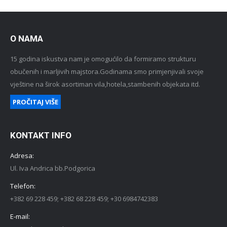
O NAMA
15 godina iskustva nam je omogućilo da formiramo strukturu
obučenih i marljivih majstora.Godinama smo primjenjivali svoje
vještine na širok asortiman vila,hotela,stambenih objekata itd.
PROČITAJ VIŠE
KONTAKT INFO
Adresa:
Ul. Iva Andrica bb.Podgorica
Telefon:
+382 69 228 459; +382 68 228 459; +30 6984742383
E-mail: