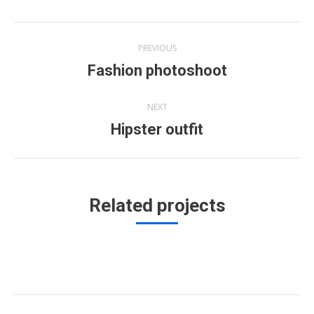
Project
PREVIOUS
navigation
Fashion photoshoot
Previous
project:
NEXT
Hipster outfit
Next
project:
Related projects