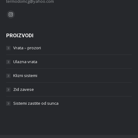
termodomcg@yahoo.com
Find us on:
Instagram
PROIZVODI
Vrata – prozori
Ulazna vrata
Klizni sistemi
Zid zavese
Sistemi zastite od sunca