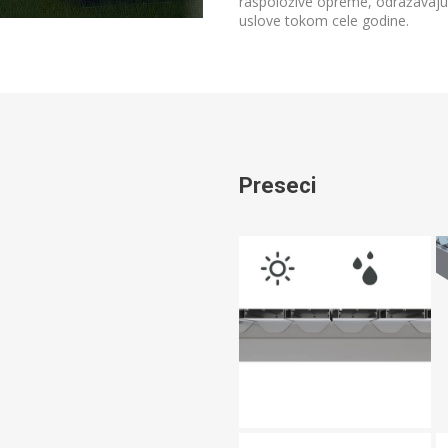
raspoložive opreme, odražavaju b
uslove tokom cele godine.
Preseci