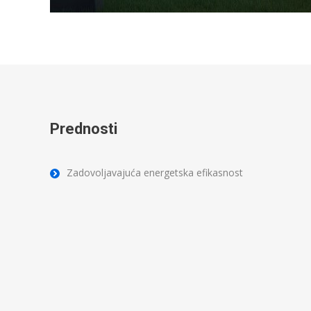
Prednosti
Zadovoljavajuća energetska efikasnost