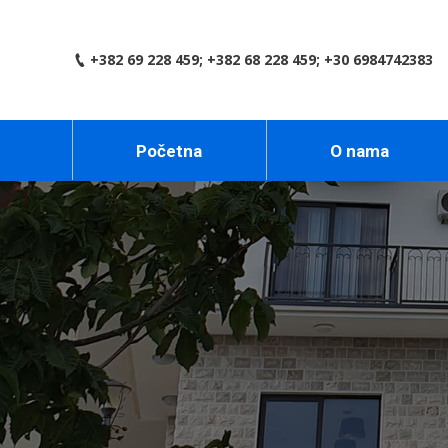
+382 69 228 459; +382 68 228 459; +30 6984742383
Početna
O nama