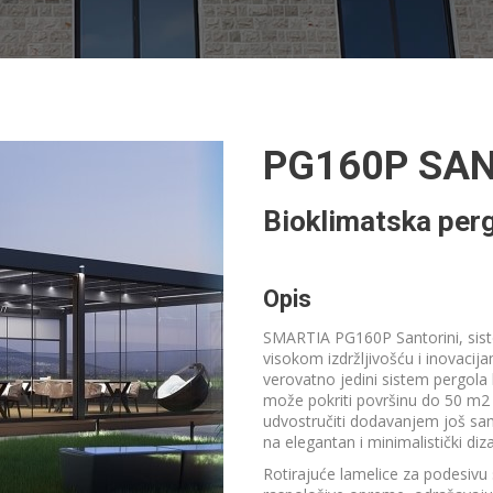
PG160P SAN
Bioklimatska per
Opis
SMARTIA PG160P Santorini, siste
visokom izdržljivošću i inovacij
verovatno jedini sistem pergola
može pokriti površinu do 50 m2 
udvostručiti dodavanjem još sam
na elegantan i minimalistički diz
Rotirajuće lamelice za podesivu