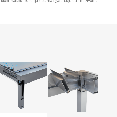
ioklimatsku filozofiju sistema i garantuju odlične životne