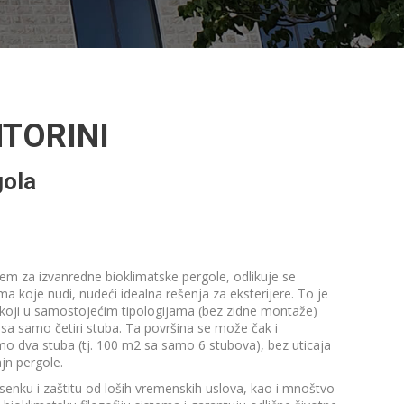
TORINI
gola
m za izvanredne bioklimatske pergole, odlikuje se
ama koje nudi, nudeći idealna rešenja za eksterijere. To je
 koji u samostojećim tipologijama (bez zidne montaže)
sa samo četiri stuba. Ta površina se može čak i
o dva stuba (tj. 100 m2 sa samo 6 stubova), bez uticaja
ajn pergole.
 senku i zaštitu od loših vremenskih uslova, kao i mnoštvo