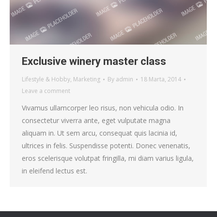
Exclusive winery master class
Lifestyle & Hobby
,
Marketing
By
admin
18 Marta, 2014
Leave a comment
Vivamus ullamcorper leo risus, non vehicula odio. In
consectetur viverra ante, eget vulputate magna
aliquam in. Ut sem arcu, consequat quis lacinia id,
ultrices in felis. Suspendisse potenti. Donec venenatis,
eros scelerisque volutpat fringilla, mi diam varius ligula,
in eleifend lectus est.